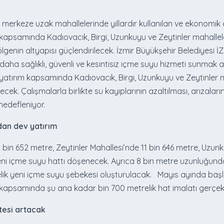
ın merkeze uzak mahallelerinde yıllardır kullanılan ve ekonomi
kapsamında Kadıovacık, Birgi, Uzunkuyu ve Zeytinler mahallel
lgenin altyapısı güçlendirilecek. İzmir Büyükşehir Belediyesi İ
 daha sağlıklı, güvenli ve kesintisiz içme suyu hizmeti sunmak 
lık yatırım kapsamında Kadıovacık, Birgi, Uzunkuyu ve Zeytinl
ek. Çalışmalarla birlikte su kayıplarının azaltılması, arızalar
hedefleniyor.
dan dev yatırım
bin 652 metre, Zeytinler Mahallesi’nde 11 bin 646 metre, Uzunku
eni içme suyu hattı döşenecek. Ayrıca 8 bin metre uzunluğunda
ik yeni içme suyu şebekesi oluşturulacak. Mayıs ayında başlay
apsamında şu ana kadar bin 700 metrelik hat imalatı gerçekle
itesi artacak