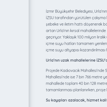
İzmir Büyükşehir Belediyesi, Urla’n
İZSU tarafından yürütülen çalışma 
şebeke ve iletim hattı döşenerek bö
artan Urla’nın kırsal mahallelerinde
geçiriyor. Yaklaşık 100 milyon lira
içme suyu hatları tamamen yenilenec
içme suyu altyapısı kazandırılması 
Urla’nın uzak mahallelerine İZSU’
Projede Kadıovacık Mahallesi’nde 5 
Mahallesi’nde ise 7 bin 766 metre y
mahallede toplam 40 bin 128 metrel
tamamlanması planlanırken, proje k
Su kayıpları azalacak, hizmet kal