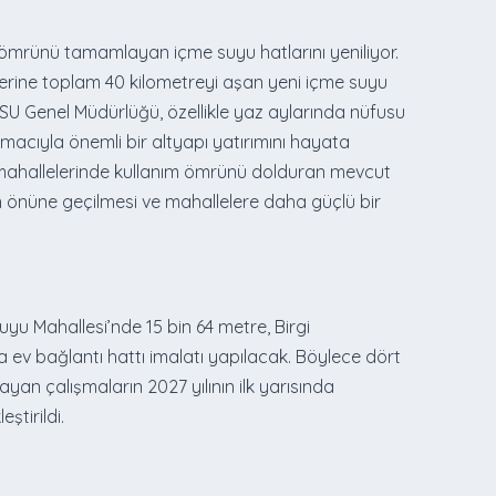
k ömrünü tamamlayan içme suyu hatlarını yeniliyor.
erine toplam 40 kilometreyi aşan yeni içme suyu
ZSU Genel Müdürlüğü, özellikle yaz aylarında nüfusu
amacıyla önemli bir altyapı yatırımını hayata
er mahallelerinde kullanım ömrünü dolduran mevcut
ın önüne geçilmesi ve mahallelere daha güçlü bir
yu Mahallesi’nde 15 bin 64 metre, Birgi
 ev bağlantı hattı imalatı yapılacak. Böylece dört
an çalışmaların 2027 yılının ilk yarısında
ştirildi.