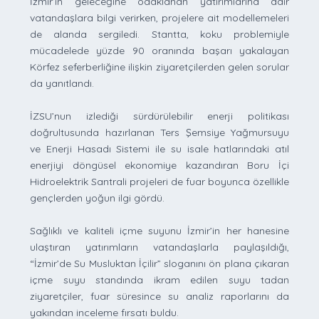
İzmir’in geleceğine odaklanan yatırımlarına dair
vatandaşlara bilgi verirken, projelere ait modellemeleri
de alanda sergiledi. Stantta, koku problemiyle
mücadelede yüzde 90 oranında başarı yakalayan
Körfez seferberliğine ilişkin ziyaretçilerden gelen sorular
da yanıtlandı.
İZSU’nun izlediği sürdürülebilir enerji politikası
doğrultusunda hazırlanan Ters Şemsiye Yağmursuyu
ve Enerji Hasadı Sistemi ile su isale hatlarındaki atıl
enerjiyi döngüsel ekonomiye kazandıran Boru İçi
Hidroelektrik Santrali projeleri de fuar boyunca özellikle
gençlerden yoğun ilgi gördü.
Sağlıklı ve kaliteli içme suyunu İzmir’in her hanesine
ulaştıran yatırımların vatandaşlarla paylaşıldığı,
“İzmir’de Su Musluktan İçilir” sloganını ön plana çıkaran
içme suyu standında ikram edilen suyu tadan
ziyaretçiler, fuar süresince su analiz raporlarını da
yakından inceleme fırsatı buldu.