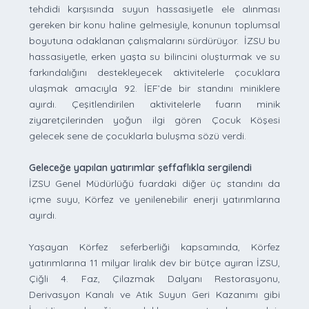
tehdidi karşısında suyun hassasiyetle ele alınması
gereken bir konu haline gelmesiyle, konunun toplumsal
boyutuna odaklanan çalışmalarını sürdürüyor. İZSU bu
hassasiyetle, erken yaşta su bilincini oluşturmak ve su
farkındalığını destekleyecek aktivitelerle çocuklara
ulaşmak amacıyla 92. İEF’de bir standını miniklere
ayırdı. Çeşitlendirilen aktivitelerle fuarın minik
ziyaretçilerinden yoğun ilgi gören Çocuk Köşesi
gelecek sene de çocuklarla buluşma sözü verdi.
Geleceğe yapılan yatırımlar şeffaflıkla sergilendi
İZSU Genel Müdürlüğü fuardaki diğer üç standını da
içme suyu, Körfez ve yenilenebilir enerji yatırımlarına
ayırdı.
Yaşayan Körfez seferberliği kapsamında, Körfez
yatırımlarına 11 milyar liralık dev bir bütçe ayıran İZSU,
Çiğli 4. Faz, Çilazmak Dalyanı Restorasyonu,
Derivasyon Kanalı ve Atık Suyun Geri Kazanımı gibi