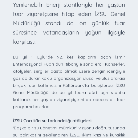
Yenilenebilir Enerji stantlarıyla her yaştan
fuar ziyaretçisine hitap eden İZSU Genel
Müdürlüğü standı da on günlük fuar
süresince vatandaşların yoğun ilgisiyle
karşılaştı.
Bu yıl 1 Eylül’de 92. kez kapılarını açan İzmir
Enternasyonal Fuarı dün itibariyle sona erdi. Konserler,
atölyeler, sergiler başta olmak üzere zengin içeriğiyle
göz dolduran köklü organizasyon ulusal ve uluslararası
birçok fuar katılımcısını Kültürpark’ta buluşturdu. İZSU
Genel Müdürlüğü de bu yıl fuara dört ayrı stantla
katılarak her yaştan ziyaretçiye hitap edecek bir fuar
programı hazırladı.
İZSU Çocuk’la su farkındalığı atölyeleri
‘Başka bir su yönetimi mümkün’ vizyonu doğrultusunda
su politikasını şekillendiren İZSU, iklim krizi ve kuraklık