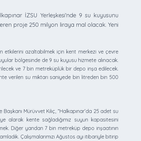
lkapınar İZSU Yerleşkesi’nde 9 su kuyusunu
çeren proje 250 milyon liraya mal olacak. Yeni
 etkilerini azaltabilmek için kent merkezi ve çevre
kuyular bölgesinde de 9 su kuyusu hizmete alınacak.
ilecek ve 7 bin metreküplük bir depo inşa edilecek.
 verilen su miktarı saniyede bin litreden bin 500
re Başkanı Mürüvvet Kılıç, “Halkapınar’da 25 adet su
eye alarak kente sağladığımız suyun kapasitesini
etmek. Diğer yandan 7 bin metreküp depo inşaatının
adık. Çalışmalarımızı Ağustos ayı itibariyle bitirip