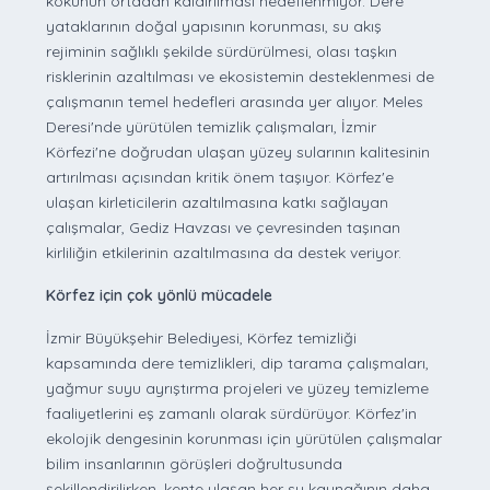
kokunun ortadan kaldırılması hedeflenmiyor. Dere
yataklarının doğal yapısının korunması, su akış
rejiminin sağlıklı şekilde sürdürülmesi, olası taşkın
risklerinin azaltılması ve ekosistemin desteklenmesi de
çalışmanın temel hedefleri arasında yer alıyor. Meles
Deresi'nde yürütülen temizlik çalışmaları, İzmir
Körfezi'ne doğrudan ulaşan yüzey sularının kalitesinin
artırılması açısından kritik önem taşıyor. Körfez'e
ulaşan kirleticilerin azaltılmasına katkı sağlayan
çalışmalar, Gediz Havzası ve çevresinden taşınan
kirliliğin etkilerinin azaltılmasına da destek veriyor.
Körfez için çok yönlü mücadele
İzmir Büyükşehir Belediyesi, Körfez temizliği
kapsamında dere temizlikleri, dip tarama çalışmaları,
yağmur suyu ayrıştırma projeleri ve yüzey temizleme
faaliyetlerini eş zamanlı olarak sürdürüyor. Körfez'in
ekolojik dengesinin korunması için yürütülen çalışmalar
bilim insanlarının görüşleri doğrultusunda
şekillendirilirken, kente ulaşan her su kaynağının daha