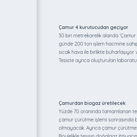
Çamur 4 kurutucudan geçiyor
30 bin metrekarelik alanda ‘Çamur Ç
günde 200 ton işlem hacmine sahip
sıcak hava ile birlikte buharlaşıyo
Tesiste ayrıca oluşturulan laboratu
Çamurdan biogaz üretilecek
Yüzde 70 oranında tamamlanan tesis
çamur çürütme işlemi sonrasında b
olmayacak. Ayrıca çamur çürütme t
Böylelikle tesisin doğalgaz ihtiyac