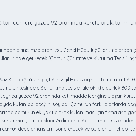
 ton çamuru yüzde 92 oranında kurutularak; tarım ala
larından birine imza atan İzsu Genel Müdürlüğü, arıtmalardan
a kullanılır hale getirecek “Çamur Çürütme ve Kurutma Tesisi
iz Kocaoğlu’nun geçtiğimiz yıl Mayıs ayında temelini attığı 60 
rutma ünitesinde diğer arıtma tesisleriyle birlikte günlük 800 
i, ayrıca yüzde 92 oranında katı madde içeriğine ulaşan kurut
ide kullanılabileceğini söyledi. Çamurun farklı alanlarda değer
alarında çamurun ek yakıt olarak kullanılması için firmalarla gör
 kurutuma işlemi başladı. Ardından diğer arıtma tesislerinden
da çamur depolama işlemi sona erecek ve bu alanlar rehabilite