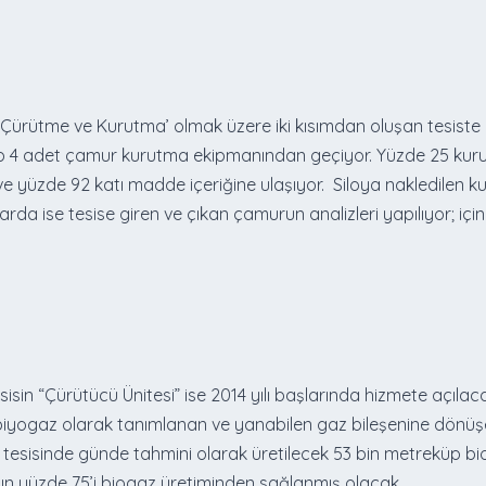
ürütme ve Kurutma’ olmak üzere iki kısımdan oluşan tesiste 20 
 4 adet çamur kurutma ekipmanından geçiyor. Yüzde 25 kuru
r ve yüzde 92 katı madde içeriğine ulaşıyor. Siloya nakledilen 
arda ise tesise giren ve çıkan çamurun analizleri yapılıyor; iç
in “Çürütücü Ünitesi” ise 2014 yılı başlarında hizmete açılac
iyogaz olarak tanımlanan ve yanabilen gaz bileşenine dönüş
esisinde günde tahmini olarak üretilecek 53 bin metreküp bi
ının yüzde 75’i biogaz üretiminden sağlanmış olacak.