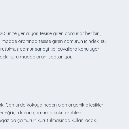
ünite yer alıyor. Tesise giren çamurlar her biri,
 madde oranında tesise giren çamurun içindeki su,
kurutulmuş çamur sanayi tipi çuvallara konuluyor.
indeki kuru madde oranı saptanıyor.
ak. Çamurda kokuya neden olan organik bileşikler,
eceği için kalan çamurda koku problemi
ogaz da çamurun kurutulmasında kullanılacak.