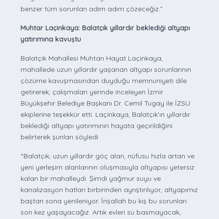
benzer tüm sorunları adım adım çözeceğiz.”
Muhtar Laçinkaya: Balatçık yıllardır beklediği altyapı
yatırımına kavuştu
Balatçık Mahallesi Muhtarı Hayat Laçinkaya,
mahallede uzun yıllardır yaşanan altyapı sorunlarının
çözüme kavuşmasından duyduğu memnuniyeti dile
getirerek, çalışmaları yerinde inceleyen İzmir
Büyükşehir Belediye Başkanı Dr. Cemil Tugay ile İZSU
ekiplerine teşekkür etti. Laçinkaya, Balatçık'ın yıllardır
beklediği altyapı yatırımının hayata geçirildiğini
belirterek şunları söyledi:
“Balatçık, uzun yıllardır göç alan, nüfusu hızla artan ve
yeni yerleşim alanlarının oluşmasıyla altyapısı yetersiz
kalan bir mahalleydi. Şimdi yağmur suyu ve
kanalizasyon hatları birbirinden ayrıştırılıyor, altyapımız
baştan sona yenileniyor. İnşallah bu kış bu sorunları
son kez yaşayacağız. Artık evleri su basmayacak,