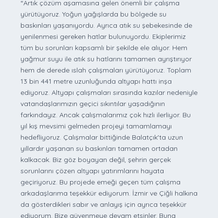
“Artık çözüm aşamasına gelen önemli bir çalışma
yürütüyoruz. Yoğun yağışlarda bu bölgede su
baskınları yaşanıyordu. Ayrıca atık su şebekesinde de
yenilenmesi gereken hatlar bulunuyordu. Ekiplerimiz
tüm bu sorunları kapsamlı bir şekilde ele alıyor. Hem
yağmur suyu ile atık su hatlarını tamamen ayrıştırıyor
hem de derede ıslah çalışmaları yürütüyoruz. Toplam
13 bin 441 metre uzunluğunda altyapı hattı inşa
ediyoruz. Altyapı çalışmaları sırasında kazılar nedeniyle
vatandaşlarımızın geçici sıkıntılar yaşadığının
farkındayız. Ancak çalışmalarımız çok hızlı ilerliyor. Bu
yıl kış mevsimi gelmeden projeyi tamamlamayı
hedefliyoruz. Çalışmalar bittiğinde Balatçık'ta uzun
yıllardır yaşanan su baskınları tamamen ortadan
kalkacak. Biz göz boyayan değil, şehrin gerçek
sorunlarını çözen altyapı yatırımlarını hayata
geçiriyoruz. Bu projede emeği geçen tüm çalışma
arkadaşlarıma teşekkür ediyorum. İzmir ve Çiğli halkına
da gösterdikleri sabır ve anlayış için ayrıca teşekkür
ediyorum. Bize güvenmeye devam etsinler. Buna