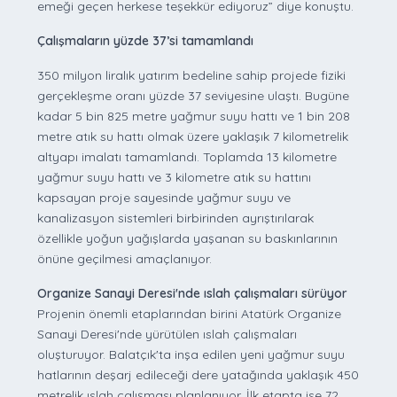
emeği geçen herkese teşekkür ediyoruz” diye konuştu.
Çalışmaların yüzde 37’si tamamlandı
350 milyon liralık yatırım bedeline sahip projede fiziki
gerçekleşme oranı yüzde 37 seviyesine ulaştı. Bugüne
kadar 5 bin 825 metre yağmur suyu hattı ve 1 bin 208
metre atık su hattı olmak üzere yaklaşık 7 kilometrelik
altyapı imalatı tamamlandı. Toplamda 13 kilometre
yağmur suyu hattı ve 3 kilometre atık su hattını
kapsayan proje sayesinde yağmur suyu ve
kanalizasyon sistemleri birbirinden ayrıştırılarak
özellikle yoğun yağışlarda yaşanan su baskınlarının
önüne geçilmesi amaçlanıyor.
Organize Sanayi Deresi'nde ıslah çalışmaları sürüyor
Projenin önemli etaplarından birini Atatürk Organize
Sanayi Deresi'nde yürütülen ıslah çalışmaları
oluşturuyor. Balatçık'ta inşa edilen yeni yağmur suyu
hatlarının deşarj edileceği dere yatağında yaklaşık 450
metrelik ıslah çalışması planlanıyor. İlk etapta ise 72