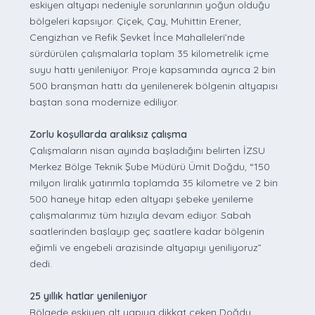
eskiyen altyapı nedeniyle sorunlarının yoğun olduğu
bölgeleri kapsıyor. Çiçek, Çay, Muhittin Erener,
Cengizhan ve Refik Şevket İnce Mahalleleri’nde
sürdürülen çalışmalarla toplam 35 kilometrelik içme
suyu hattı yenileniyor. Proje kapsamında ayrıca 2 bin
500 branşman hattı da yenilenerek bölgenin altyapısı
baştan sona modernize ediliyor.
Zorlu koşullarda aralıksız çalışma
Çalışmaların nisan ayında başladığını belirten İZSU
Merkez Bölge Teknik Şube Müdürü Ümit Doğdu, “150
milyon liralık yatırımla toplamda 35 kilometre ve 2 bin
500 haneye hitap eden altyapı şebeke yenileme
çalışmalarımız tüm hızıyla devam ediyor. Sabah
saatlerinden başlayıp geç saatlere kadar bölgenin
eğimli ve engebeli arazisinde altyapıyı yeniliyoruz”
dedi.
25 yıllık hatlar yenileniyor
Bölgede eskiyen alt yapıya dikkat çeken Doğdu,